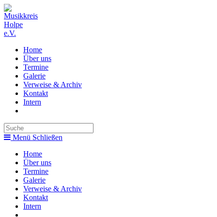
Zum
Inhalt
springen
Home
Über uns
Termine
Galerie
Verweise & Archiv
Kontakt
Intern
Toggle
website
search
Menü
Schließen
Home
Über uns
Termine
Galerie
Verweise & Archiv
Kontakt
Intern
Toggle