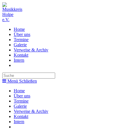
Zum
Inhalt
springen
Home
Über uns
Termine
Galerie
Verweise & Archiv
Kontakt
Intern
Toggle
website
search
Menü
Schließen
Home
Über uns
Termine
Galerie
Verweise & Archiv
Kontakt
Intern
Toggle