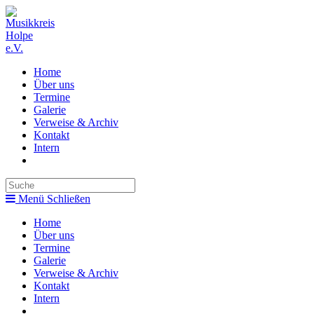
Zum
Inhalt
springen
Home
Über uns
Termine
Galerie
Verweise & Archiv
Kontakt
Intern
Toggle
website
search
Menü
Schließen
Home
Über uns
Termine
Galerie
Verweise & Archiv
Kontakt
Intern
Toggle