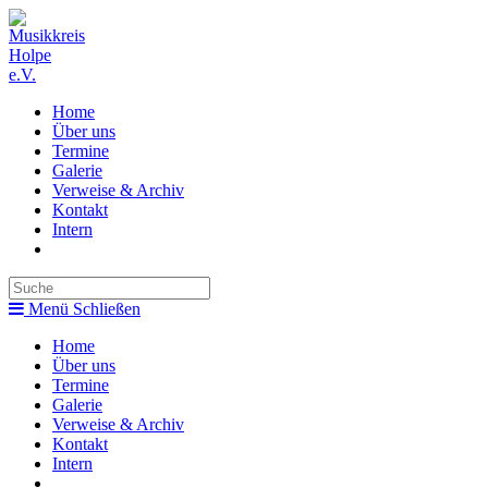
Zum
Inhalt
springen
Home
Über uns
Termine
Galerie
Verweise & Archiv
Kontakt
Intern
Toggle
website
search
Menü
Schließen
Home
Über uns
Termine
Galerie
Verweise & Archiv
Kontakt
Intern
Toggle