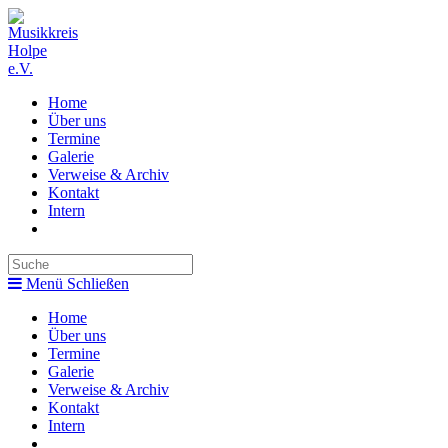
Zum
Inhalt
springen
Home
Über uns
Termine
Galerie
Verweise & Archiv
Kontakt
Intern
Toggle
website
search
Menü
Schließen
Home
Über uns
Termine
Galerie
Verweise & Archiv
Kontakt
Intern
Toggle