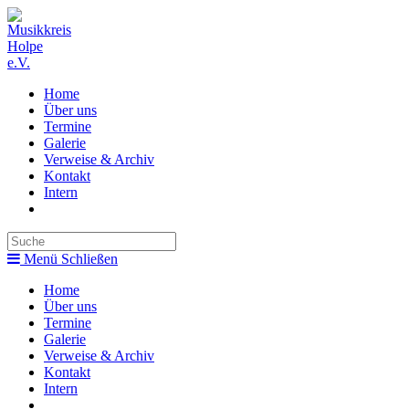
Zum
Inhalt
springen
Home
Über uns
Termine
Galerie
Verweise & Archiv
Kontakt
Intern
Toggle
website
search
Menü
Schließen
Home
Über uns
Termine
Galerie
Verweise & Archiv
Kontakt
Intern
Toggle