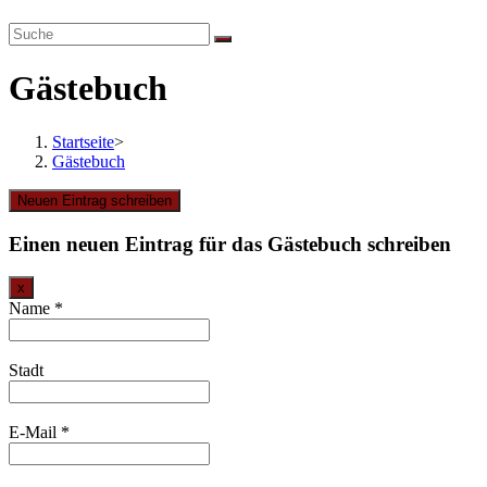
website
search
Gästebuch
Startseite
>
Gästebuch
Einen neuen Eintrag für das Gästebuch schreiben
Dieses
x
Formular
Name
*
ausblenden
Stadt
E-Mail
*