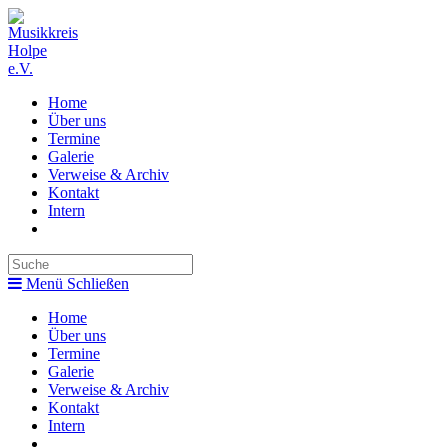
Zum
Inhalt
springen
Home
Über uns
Termine
Galerie
Verweise & Archiv
Kontakt
Intern
Toggle
website
search
Menü
Schließen
Home
Über uns
Termine
Galerie
Verweise & Archiv
Kontakt
Intern
Toggle