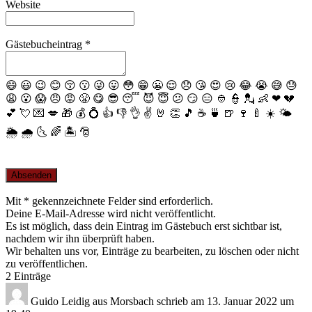
Website
Gästebucheintrag
*
😄
😃
😉
😊
😚
😗
😜
😛
😳
😁
😬
😌
😞
😘
😍
😢
😂
😭
😅
😓
😩
😮
😱
😠
😡
😤
😋
😎
😴
😈
😇
😕
😏
😑
👲
👮
💂
👶
❤
💔
💕
💘
💌
💋
🎁
💰
💍
👍
👎
👌
✌️
🤘
👏
🎵
☕️
🍵
🍺
🍷
🍼
☀️
🌤
🌦
🌧
🌜
🌈
🏝
🎅
Mit * gekennzeichnete Felder sind erforderlich.
Deine E-Mail-Adresse wird nicht veröffentlicht.
Es ist möglich, dass dein Eintrag im Gästebuch erst sichtbar ist,
nachdem wir ihn überprüft haben.
Wir behalten uns vor, Einträge zu bearbeiten, zu löschen oder nicht
zu veröffentlichen.
2 Einträge
Guido Leidig
aus
Morsbach
schrieb am
13. Januar 2022
um